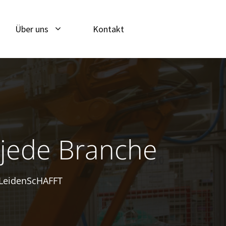
Über uns
Kontakt
r jede Branche
l LeidenScHAFFT