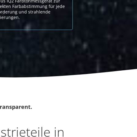
ius IQ2 Farbtonmessgerät zur
fekten Farbabstimmung für jede
orderung und strahlende
ierungen.
transparent.
strieteile in