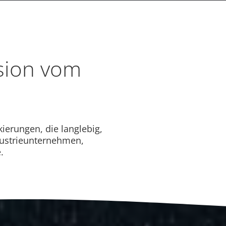
ision vom
erungen, die langlebig,
dustrieunternehmen,
.