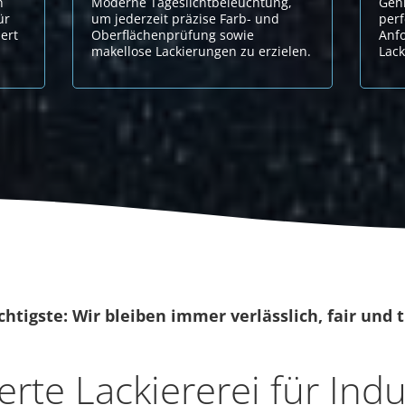
n
Moderne Tageslichtbeleuchtung,
Gen
ür
um jederzeit präzise Farb- und
per
iert
Oberflächenprüfung sowie
Anf
makellose Lackierungen zu erzielen.
Lack
htigste: Wir bleiben immer verlässlich, fair und 
ierte Lackiererei für Indu