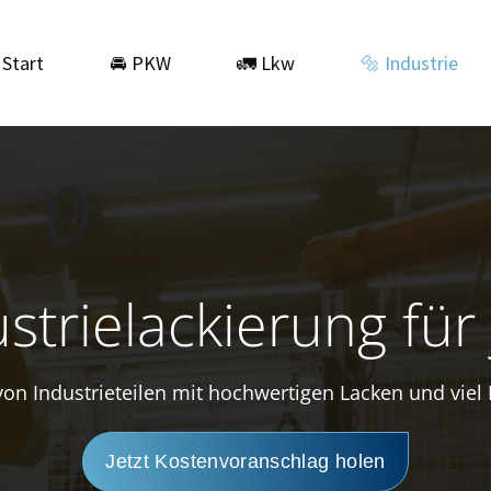
Start
🚘 PKW
🚛 Lkw
🔩 Industrie
strielackierung fü
on Industrieteilen mit hochwertigen Lacken und vie
Jetzt Kostenvoranschlag holen