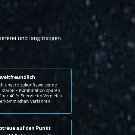
ererei und langfristigen
eltfreundlich
ch unsere zukunftsweisende
-Klarlack-Kombination sparen
über 40 % Energie im Vergleich
herkömmlichen Verfahren.
btreue auf den Punkt