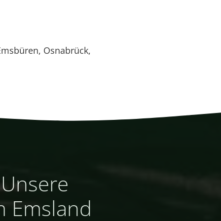
Emsbüren, Osnabrück,
? Unsere
 im Emsland