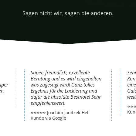
Sagen nicht wir, sagen die anderen.
Super, freundlich, exzellente
Seh
Beratung und es wird eingehalten
Kont
uper
was zugesagt wird! Ganz tolles
eine
r.
Ergebnis für die Lackierung und
Gala
dafür die absolute Bestnote! Sehr
wei
empfehlenswert.
⭐️⭐️
Kund
⭐️⭐️⭐️⭐️⭐️ Joachim Janitzek-Hell
Kunde via Google